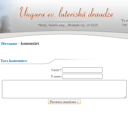
Dievnams
- komentāri
Tavs komentārs:
Vārds:
*
E-pasts: