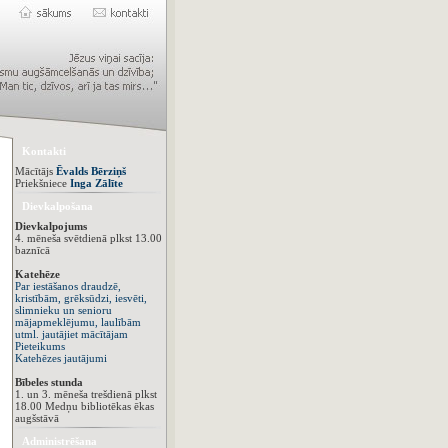
Kontakti
Mācītājs
Ēvalds Bērziņš
Priekšniece
Inga Zālīte
Dievkalpošana
Dievkalpojums
4. mēneša svētdienā plkst 13.00
baznīcā
Katehēze
Par iestāšanos draudzē,
kristībām, grēksūdzi, iesvēti,
slimnieku un senioru
mājapmeklējumu, laulībām
utml. jautājiet mācītājam
Pieteikums
Katehēzes jautājumi
Bībeles stunda
1. un 3. mēneša trešdienā plkst
18.00 Medņu bibliotēkas ēkas
augšstāvā
Administrēšana