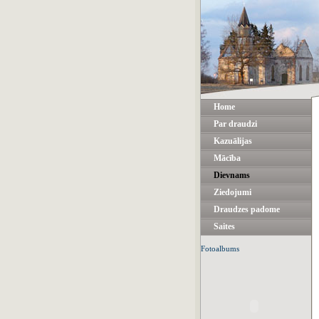
Home
Par draudzi
Kazuālijas
Mācība
Dievnams
Ziedojumi
Draudzes padome
Saites
Fotoalbums